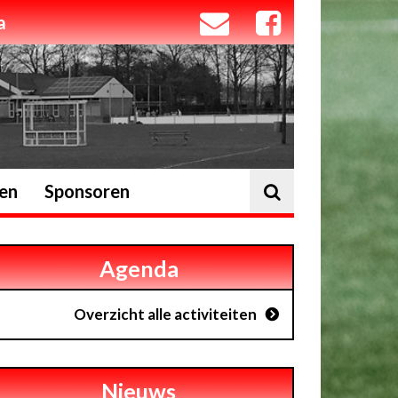
a
ten
Sponsoren
Agenda
Overzicht alle activiteiten
Nieuws