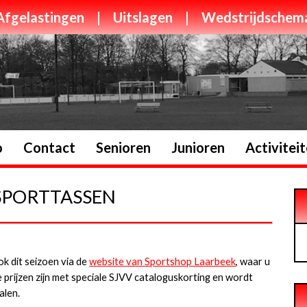
Afgelastingen
|
Uitslagen
|
Wedstrijdschem
o
Contact
Senioren
Junioren
Activitei
SPORTTASSEN
k dit seizoen via de
website van Sportshop Laarbeek
, waar u
lle prijzen zijn met speciale SJVV cataloguskorting en wordt
alen.