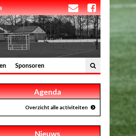
a
ten
Sponsoren
Agenda
Overzicht alle activiteiten
Nieuws