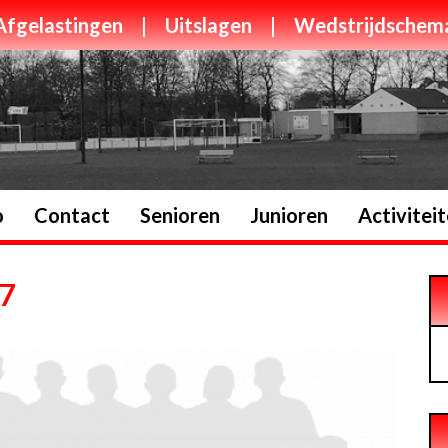
Afgelastingen
|
Uitslagen
|
Wedstrijdschem
o
Contact
Senioren
Junioren
Activitei
27