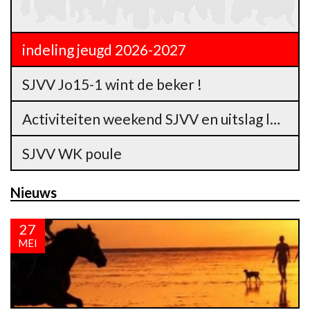
indeling jeugd 2026-2027
SJVV Jo15-1 wint de beker !
Activiteiten weekend SJVV en uitslag loterij
SJVV WK poule
Nieuws
27
MEI