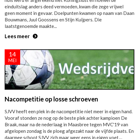
huis werd er afgerekend met Koningslust en hoewel de
einduitslag anders deed vermoeden, kwam die zege vrijwel
geen moment in gevaar. Doelpunten kwamen op naam van Daan
Bouwmans, Juul Goossens en Stijn Kuijpers. Die
laatstgenoemde maakte...
Lees meer
14
MEI
Nacompetitie op losse schroeven
SJVV heeft een plek in de nacompetitie niet meer in eigen hand.
Vooraf stonden ze nog op de beste plek achter kampioen De
Braak, maar na de nederlaag in Maasbree tegen MVC'19 van
afgelopen zondag is de ploeg afgezakt naar de vijfde plaats. En
daarmee schoot SJVV zich maar weer eens in eigen voet,...