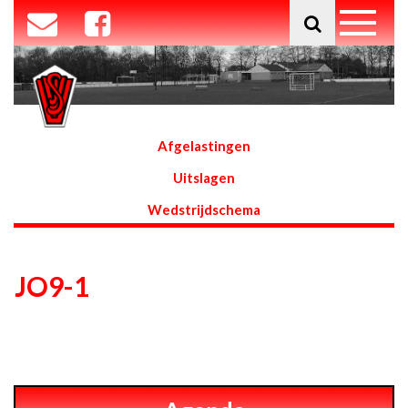
Afgelastingen
Uitslagen
Wedstrijdschema
JO9-1