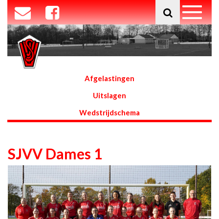
Afgelastingen
Uitslagen
Wedstrijdschema
SJVV Dames 1