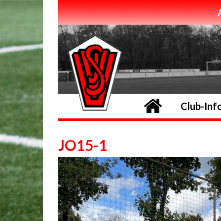
Home
Club-Inf
JO15-1