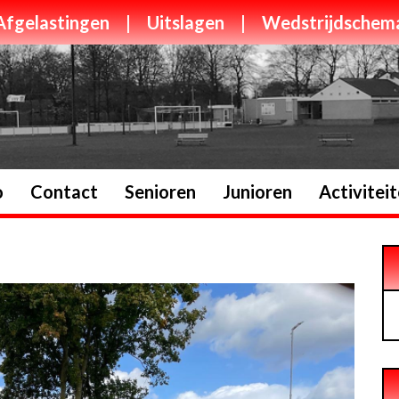
Afgelastingen
|
Uitslagen
|
Wedstrijdschem
o
Contact
Senioren
Junioren
Activitei