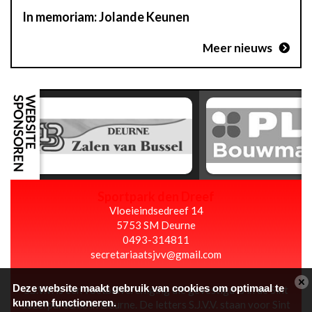
In memoriam: Jolande Keunen
Meer nieuws
Sportpark den Dreef
Vloeieindsedreef 14
5753 SM Deurne
0493-314811
secretariaatsjvv@gmail.com
Deze website maakt gebruik van cookies om optimaal te
S.J.V.V. is een voetbalvereniging die gevestigd is in de Sint
kunnen functioneren.
Jozefparochie in Deurne. De letters S.J.V.V. staan voor Sint