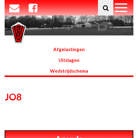
Afgelastingen
Uitslagen
Wedstrijdschema
JO8