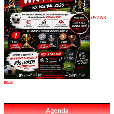
SJVV WK
poule
Agenda