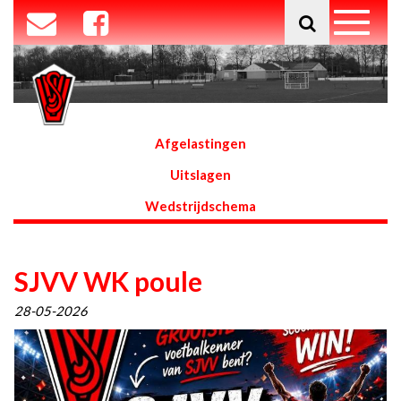
Afgelastingen
Uitslagen
Wedstrijdschema
SJVV WK poule
28-05-2026