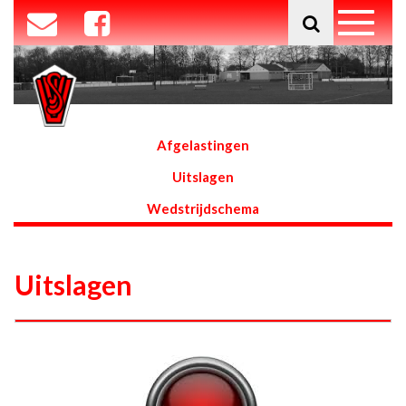
Afgelastingen
Uitslagen
Wedstrijdschema
Uitslagen