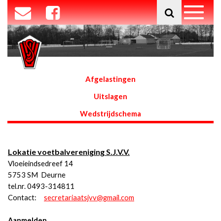
Afgelastingen
Uitslagen
Wedstrijdschema
Lokatie voetbalvereniging S.J.V.V.
Vloeieindsedreef 14
5753 SM Deurne
tel.nr. 0493-314811
Contact:
secretariaatsjvv@gmail.com
Aanmelden