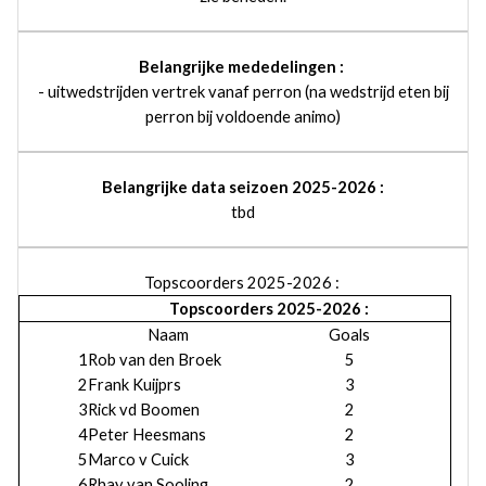
Belangrijke mededelingen :
- uitwedstrijden vertrek vanaf perron (na wedstrijd eten bij
perron bij voldoende animo)
Belangrijke data seizoen 2025-2026 :
tbd
Topscoorders 2025-2026 :
Topscoorders 2025-2026 :
Naam
Goals
1
Rob van den Broek
5
2
Frank Kuijprs
3
3
Rick vd Boomen
2
4
Peter Heesmans
2
5
Marco v Cuick
3
6
Rhay van Sooling
2