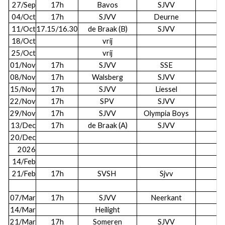
27/Sep
17h
Bavos
SJVV
04/Oct
17h
SJVV
Deurne
11/Oct
17.15/16.30
de Braak (B)
SJVV
18/Oct
vrij
25/Oct
vrij
01/Nov
17h
SJVV
SSE
08/Nov
17h
Walsberg
SJVV
15/Nov
17h
SJVV
Liessel
22/Nov
17h
SPV
SJVV
29/Nov
17h
SJVV
Olympia Boys
13/Dec
17h
de Braak (A)
SJVV
20/Dec
2026
14/Feb
21/Feb
17h
SVSH
Sjvv
07/Mar
17h
SJVV
Neerkant
14/Mar
Heilight
21/Mar
17h
Someren
SJVV