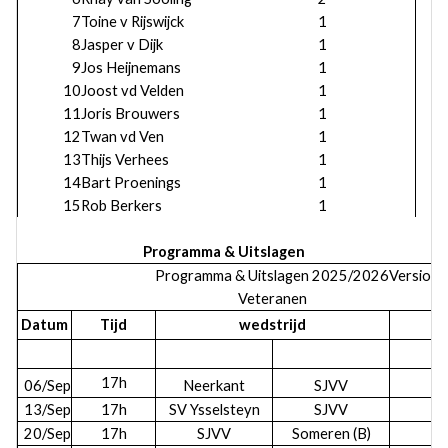
7
Toine v Rijswijck
1
8
Jasper v Dijk
1
9
Jos Heijnemans
1
10
Joost vd Velden
1
11
Joris Brouwers
1
12
Twan vd Ven
1
13
Thijs Verhees
1
14
Bart Proenings
1
15
Rob Berkers
1
Programma & Uitslagen
Programma & Uitslagen 2025/2026
Version
Veteranen
Datum
Tijd
wedstrijd
Ui
17h
06/Sep
Neerkant
SJVV
13/Sep
17h
SV Ysselsteyn
SJVV
20/Sep
17h
SJVV
Someren (B)