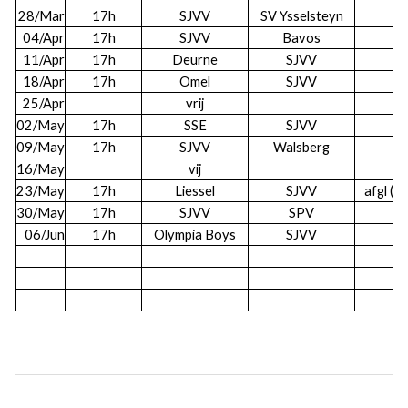
28/Mar
17h
SJVV
SV Ysselsteyn
04/Apr
17h
SJVV
Bavos
11/Apr
17h
Deurne
SJVV
18/Apr
17h
Omel
SJVV
25/Apr
vrij
02/May
17h
SSE
SJVV
09/May
17h
SJVV
Walsberg
16/May
vij
23/May
17h
Liessel
SJVV
afgl (m
30/May
17h
SJVV
SPV
06/Jun
17h
Olympia Boys
SJVV