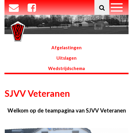
Afgelastingen
Uitslagen
Wedstrijdschema
SJVV Veteranen
Welkom op de teampagina van SJVV Veteranen