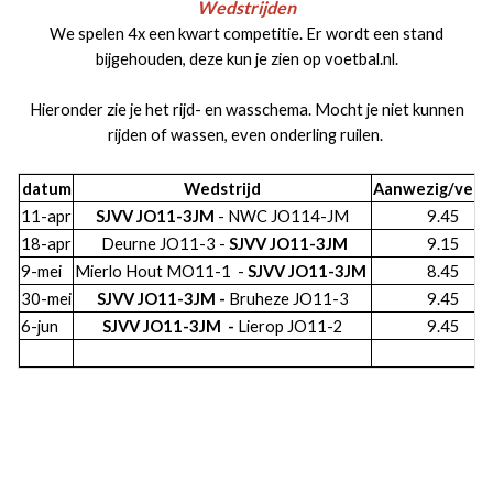
Wedstrijden
We spelen 4x een kwart competitie. Er wordt een stand
bijgehouden, deze kun je zien op voetbal.nl.
Hieronder zie je het rijd- en wasschema. Mocht je niet kunnen
rijden of wassen, even onderling ruilen.
datum
Wedstrijd
Aanwezig/vert
11-apr
SJVV JO11-3JM
- NWC JO114-JM
9.45
18-apr
Deurne JO11-3 -
SJVV JO11-3JM
9.15
9-mei
Mierlo Hout MO11-1 -
SJVV JO11-3JM
8.45
30-mei
SJVV JO11-3JM -
Bruheze JO11-3
9.45
6-jun
SJVV JO11-3JM -
Lierop JO11-2
9.45