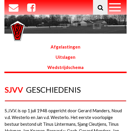
Afgelastingen
Uitslagen
Wedstrijdschema
SJVV
GESCHIEDENIS
S.J.V.V. is op 1 juli 1948 opgericht door Gerard Manders, Noud
v.d. Westerlo en Jan v.d. Westerlo. Het eerste voorlopige
bestuur bestond uit Tinus Lintermans, Sjang Cleutjens, Tinus
Huisman, Jan Knapen, Bernard v. Goch, Gerard Manders, Jan