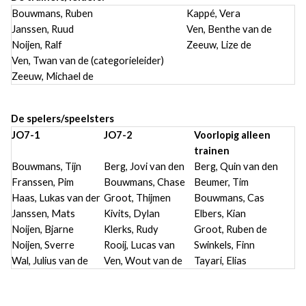
Bouwmans, Ruben
Kappé, Vera
Janssen, Ruud
Ven, Benthe van de
Noijen, Ralf
Zeeuw, Lize de
Ven, Twan van de (categorieleider)
Zeeuw, Michael de
De spelers/speelsters
JO7-1
JO7-2
Voorlopig alleen
trainen
Bouwmans, Tijn
Berg, Jovi van den
Berg, Quin van den
Franssen, Pim
Bouwmans, Chase
Beumer, Tim
Haas, Lukas van der
Groot, Thijmen
Bouwmans, Cas
Janssen, Mats
Kivits, Dylan
Elbers, Kian
Noijen, Bjarne
Klerks, Rudy
Groot, Ruben de
Noijen, Sverre
Rooij, Lucas van
Swinkels, Finn
Wal, Julius van de
Ven, Wout van de
Tayari, Elias