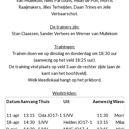
van Mullekom, Niels Partouns, Milan de Pon, Morris
Raaijmakers, Jilles Terheijden, Daan Trines en Jelle
Verbaarschot.
De trainers zijn:
Stan Claassen, Sander Verhees en Werner van Mullekom
Trainingen:
Trainen doen we op dinsdag en donderdag om 18:30 uur
(aanwezig op het veld 18:25 uur).
De training vind plaats op veld 3 aan de rechter zijde (aan de
kant van het hoofdveld).
Welk kleedlokaal hangt op het prikbord.
Wedstrijden:
Datum
Aanvang
Thuis
Uit
Aanwezig
Wassen
11-apr
13:15
Oda JO17-1
SJVV
11:30
Morris
18-apr
14:30
SJVV
Helden JO17-1
13:15
Milan