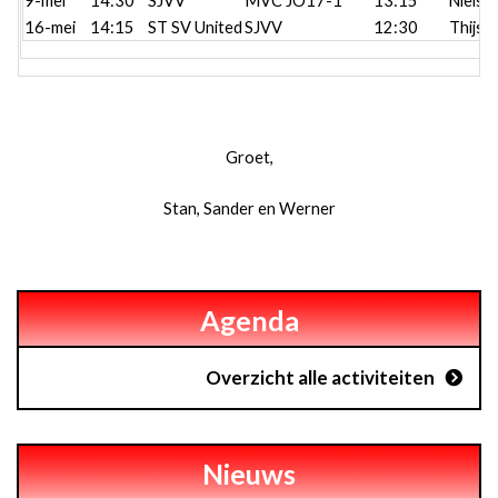
9-mei
14:30
SJVV
MVC JO17-1
13:15
Niels
16-mei
14:15
ST SV United
SJVV
12:30
Thijs
Groet,
Stan, Sander en Werner
Agenda
Overzicht alle activiteiten
Nieuws