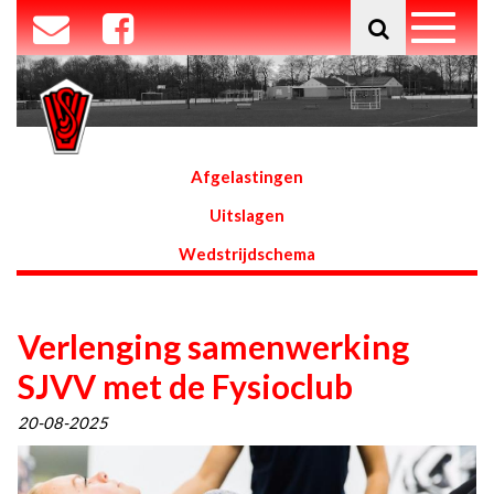
Afgelastingen
Uitslagen
Wedstrijdschema
Verlenging samenwerking
SJVV met de Fysioclub
20-08-2025