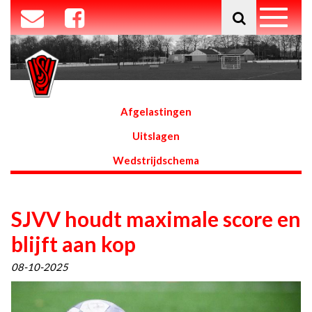
Afgelastingen
Uitslagen
Wedstrijdschema
SJVV houdt maximale score en
blijft aan kop
08-10-2025