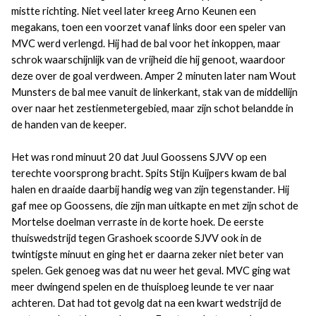
mistte richting. Niet veel later kreeg Arno Keunen een
megakans, toen een voorzet vanaf links door een speler van
MVC werd verlengd. Hij had de bal voor het inkoppen, maar
schrok waarschijnlijk van de vrijheid die hij genoot, waardoor
deze over de goal verdween. Amper 2 minuten later nam Wout
Munsters de bal mee vanuit de linkerkant, stak van de middellijn
over naar het zestienmetergebied, maar zijn schot belandde in
de handen van de keeper.
Het was rond minuut 20 dat Juul Goossens SJVV op een
terechte voorsprong bracht. Spits Stijn Kuijpers kwam de bal
halen en draaide daarbij handig weg van zijn tegenstander. Hij
gaf mee op Goossens, die zijn man uitkapte en met zijn schot de
Mortelse doelman verraste in de korte hoek. De eerste
thuiswedstrijd tegen Grashoek scoorde SJVV ook in de
twintigste minuut en ging het er daarna zeker niet beter van
spelen. Gek genoeg was dat nu weer het geval. MVC ging wat
meer dwingend spelen en de thuisploeg leunde te ver naar
achteren. Dat had tot gevolg dat na een kwart wedstrijd de