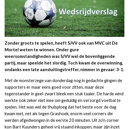
Zonder groots te spelen, heeft SJVV ook van MVC uit De
Mortel weten te winnen. Onder gure
weersomstandigheden was SJVV wel de bovenliggende
partij, maar speelde het slordig. Toch kwam de overwinning,
ondanks een late aansluitingstreffer, nimmer in gevaar: 3-1.
Met de monsterzege van donderdag nog in gedachte gingen de
supporters er maar eens goed voor zitten, maar deze
tegenstander in geel-zwart bleek een stuk taaier. De harde wind
werkte ook zeker niet mee om geduldig en verzorgd voetbal te
spelen. Het was wel de thuisploeg dat het beste voor de dag
kwam met, net als tegen Grashoek, enorm veel corners die
werden afgedwongen in de eerste 20 minuten. Uit zo'n corner
kon Bart Kuunders geheel vrij staand inkoppen, maar zijn inzet