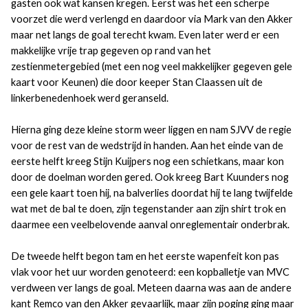
gasten ook wat kansen kregen. Eerst was het een scherpe
voorzet die werd verlengd en daardoor via Mark van den Akker
maar net langs de goal terecht kwam. Even later werd er een
makkelijke vrije trap gegeven op rand van het
zestienmetergebied (met een nog veel makkelijker gegeven gele
kaart voor Keunen) die door keeper Stan Claassen uit de
linkerbenedenhoek werd geranseld.
Hierna ging deze kleine storm weer liggen en nam SJVV de regie
voor de rest van de wedstrijd in handen. Aan het einde van de
eerste helft kreeg Stijn Kuijpers nog een schietkans, maar kon
door de doelman worden gered. Ook kreeg Bart Kuunders nog
een gele kaart toen hij, na balverlies doordat hij te lang twijfelde
wat met de bal te doen, zijn tegenstander aan zijn shirt trok en
daarmee een veelbelovende aanval onreglementair onderbrak.
De tweede helft begon tam en het eerste wapenfeit kon pas
vlak voor het uur worden genoteerd: een kopballetje van MVC
verdween ver langs de goal. Meteen daarna was aan de andere
kant Remco van den Akker gevaarlijk, maar zijn poging ging maar