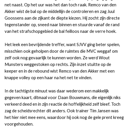
net naast. Op het uur was het dan toch raak. Remco van den
Akker wist de bal op de middellijn de controleren en zag Juul
Goossens aan de zijkant de diepte kiezen. Hij zocht zijn directe
tegenstander op, sneed naar binnen en stuurde vanaf de rand
van het strafschopgebied de bal feilloos naar de verre hoek.
Het leek een bevrijdende treffer, want SJVV ging beter spelen,
misschien ook geholpen door de ruimtes die MVC weggaf om
zelf ook nog gevaarlijk te kunnen worden. Ze werd Wout
Munsters weggestoken op rechts. Zijn inzet stuitte op de
keeper en in de rebound wist Remco van den Akker met een
knappe volley op een haar na het net te vinden.
In de tachtigste minuut was daar wederom een makkelijk
gegeven kaart, ditmaal voor Daan Bouwmans, die eigenlijk niks
verkeerd deed en in zijn reactie de hoffelijkheid zelf bleef. Toch
zag de scheidsrechter dit anders. Ook trainer Tim Jansen was
het hier niet mee eens, waardoor hij ook nog de gele prent kreeg
voorgehouden.