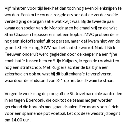
Vijf minuten voor tijd leek het dan toch nog even billenknijpen te
worden. Een korte corner zorgde ervoor dat de verder solide
verdediging de organisatie wat kwijt was. Bij de tweede paal
kwam een speler van de Mortelnaren helemaal vrij en die wist
Stan Claassen te passeren met een kopbal. MVC probeerde er
nog een slotoffensief uit te persen, maar dat kwam niet van de
grond. Sterker nog, SJVV had het laatste woord. Nadat Nick
Teeuwen onderuit werd gegleden door de keeper na een fijne
combinatie tussen hem en Stijn Kuijpers, kregen de roodwitten
nog een strafschop. Met Kuijpers achter de bal bijna een
zekerheid en ook nu wist hij dit buitenkansje te verzilveren,
waardoor de eindstand van 3-1 op het bord kwam te staan.
Volgende week mag de ploeg uit de St. Jozefparochie aantreden
in en tegen Boerdonk, die ook tot de teams mogen worden
gerekend die bovenin mee gaan draaien. Een mooi vooruitzicht
voor een spannende pot voetbal. Let op: deze wedstrijd begint
om 14.00 uur!