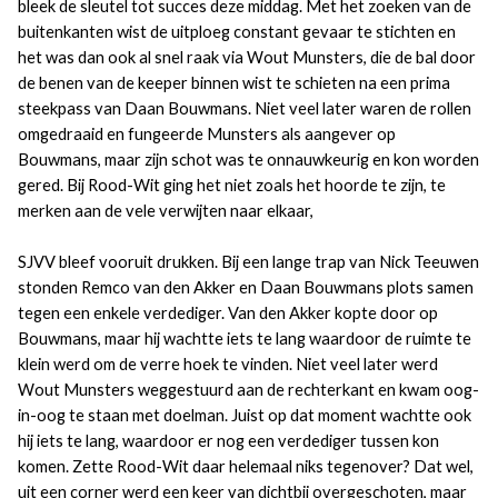
bleek de sleutel tot succes deze middag. Met het zoeken van de
buitenkanten wist de uitploeg constant gevaar te stichten en
het was dan ook al snel raak via Wout Munsters, die de bal door
de benen van de keeper binnen wist te schieten na een prima
steekpass van Daan Bouwmans. Niet veel later waren de rollen
omgedraaid en fungeerde Munsters als aangever op
Bouwmans, maar zijn schot was te onnauwkeurig en kon worden
gered. Bij Rood-Wit ging het niet zoals het hoorde te zijn, te
merken aan de vele verwijten naar elkaar,
SJVV bleef vooruit drukken. Bij een lange trap van Nick Teeuwen
stonden Remco van den Akker en Daan Bouwmans plots samen
tegen een enkele verdediger. Van den Akker kopte door op
Bouwmans, maar hij wachtte iets te lang waardoor de ruimte te
klein werd om de verre hoek te vinden. Niet veel later werd
Wout Munsters weggestuurd aan de rechterkant en kwam oog-
in-oog te staan met doelman. Juist op dat moment wachtte ook
hij iets te lang, waardoor er nog een verdediger tussen kon
komen. Zette Rood-Wit daar helemaal niks tegenover? Dat wel,
uit een corner werd een keer van dichtbij overgeschoten, maar