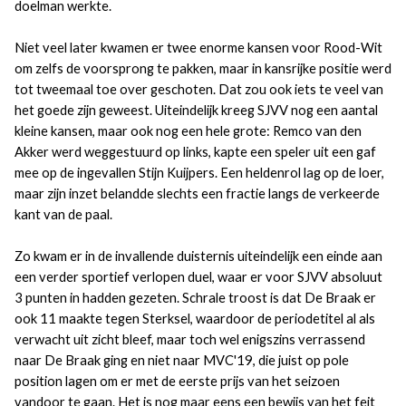
doelman werkte.
Niet veel later kwamen er twee enorme kansen voor Rood-Wit
om zelfs de voorsprong te pakken, maar in kansrijke positie werd
tot tweemaal toe over geschoten. Dat zou ook iets te veel van
het goede zijn geweest. Uiteindelijk kreeg SJVV nog een aantal
kleine kansen, maar ook nog een hele grote: Remco van den
Akker werd weggestuurd op links, kapte een speler uit een gaf
mee op de ingevallen Stijn Kuijpers. Een heldenrol lag op de loer,
maar zijn inzet belandde slechts een fractie langs de verkeerde
kant van de paal.
Zo kwam er in de invallende duisternis uiteindelijk een einde aan
een verder sportief verlopen duel, waar er voor SJVV absoluut
3 punten in hadden gezeten. Schrale troost is dat De Braak er
ook 11 maakte tegen Sterksel, waardoor de periodetitel al als
verwacht uit zicht bleef, maar toch wel enigszins verrassend
naar De Braak ging en niet naar MVC'19, die juist op pole
position lagen om er met de eerste prijs van het seizoen
vandoor te gaan. Het is nog maar eens een bewijs van het feit