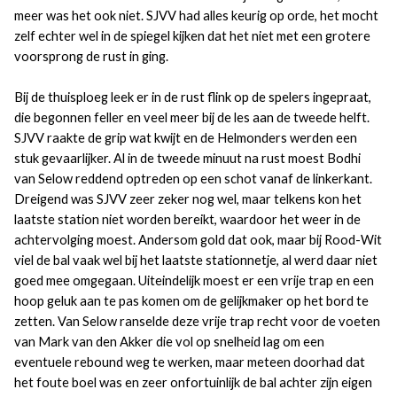
meer was het ook niet. SJVV had alles keurig op orde, het mocht
zelf echter wel in de spiegel kijken dat het niet met een grotere
voorsprong de rust in ging.
Bij de thuisploeg leek er in de rust flink op de spelers ingepraat,
die begonnen feller en veel meer bij de les aan de tweede helft.
SJVV raakte de grip wat kwijt en de Helmonders werden een
stuk gevaarlijker. Al in de tweede minuut na rust moest Bodhi
van Selow reddend optreden op een schot vanaf de linkerkant.
Dreigend was SJVV zeer zeker nog wel, maar telkens kon het
laatste station niet worden bereikt, waardoor het weer in de
achtervolging moest. Andersom gold dat ook, maar bij Rood-Wit
viel de bal vaak wel bij het laatste stationnetje, al werd daar niet
goed mee omgegaan. Uiteindelijk moest er een vrije trap en een
hoop geluk aan te pas komen om de gelijkmaker op het bord te
zetten. Van Selow ranselde deze vrije trap recht voor de voeten
van Mark van den Akker die vol op snelheid lag om een
eventuele rebound weg te werken, maar meteen doorhad dat
het foute boel was en zeer onfortuinlijk de bal achter zijn eigen