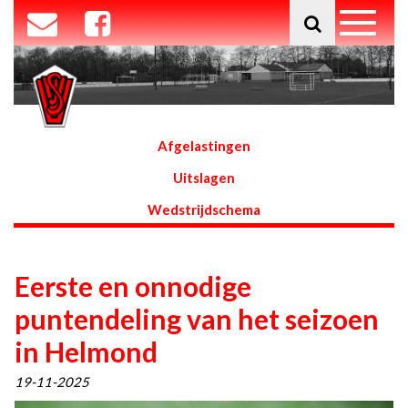
Afgelastingen
Uitslagen
Wedstrijdschema
Eerste en onnodige
puntendeling van het seizoen
in Helmond
19-11-2025