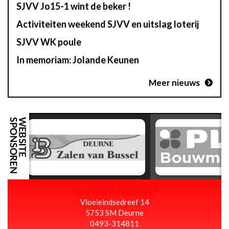
SJVV Jo15-1 wint de beker !
Activiteiten weekend SJVV en uitslag loterij
SJVV WK poule
In memoriam: Jolande Keunen
Meer nieuws
Sportpark den Dreef
Vloeieindsedreef 14
5753 SM Deurne
0493-314811