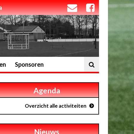
a
ten
Sponsoren
Agenda
Overzicht alle activiteiten
Nieuws