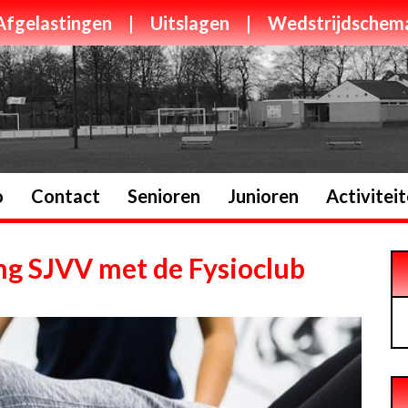
Afgelastingen
|
Uitslagen
|
Wedstrijdschem
o
Contact
Senioren
Junioren
Activitei
g SJVV met de Fysioclub